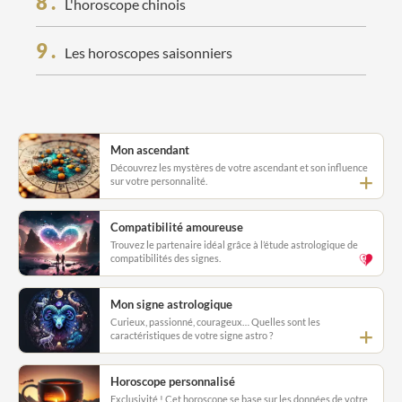
8
.
L'horoscope chinois
9
.
Les horoscopes saisonniers
Mon ascendant
Découvrez les mystères de votre ascendant et son influence
sur votre personnalité.
Compatibilité amoureuse
Trouvez le partenaire idéal grâce à l’étude astrologique de
compatibilités des signes.
Mon signe astrologique
Curieux, passionné, courageux… Quelles sont les
caractéristiques de votre signe astro ?
Horoscope personnalisé
Exclusivité ! Cet horoscope se base sur les données de votre