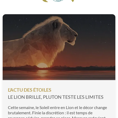
un adepte de l'astrologie chinoise ou occidentale,
retrouvez dans votre horoscope du jour, du lendemain,
de la semaine, de l'année ou des saisons des prévisions
fiables et des conseils personnalisés. Venez vite vous
inscrire afin de bénéficier gratuitement de l'ensemble des
contenus de notre site avec en exclusivité votre thème
astral 100 % personnalisé, ainsi que 10 crédits offerts
pour dialoguer par chat ou téléphone avec nos
astrologues. Venez découvrir ce que les astres vous
réservent !
L'ACTU DES ÉTOILES
LE LION BRILLE, PLUTON TESTE LES LIMITES
Cette semaine, le Soleil entre en Lion et le décor change
brutalement. Finie la discrétion : il est temps de
rayonner, séduire, prendre sa place. Mercure redevient