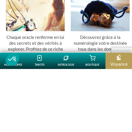
Chaque oracle renferme en lui
Découvrez grâce à la
des secrets et des vérités à
numérologie votre destinée
explorer. Profitez de ce riche
tous dans les domaines
et précieux outil !
essentiels de votre vie.
Voyance
HOROSCOPES
TAROTS
ASTROLOGIE
BOUTIQUE
Plateforme de Gestion du Consentement : Personnalisez vos O
Axeptio consent
Oracles gratuits
Tous mes chiffres
Notre plateforme vous permet d'adapter et de gérer vos paramètr
LES TAROTS ET ORACLES LES
+
POPULAIRES