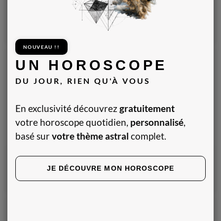
Rdv
Profil
Tchatter
Appeler
NOUVEAU !!
(
336
)
UN HOROSCOPE
Médium Saphir
DU JOUR, RIEN QU'À VOUS
Ashley
Tarologue, Numérologue, Médium, Voyant
En exclusivité découvrez
gratuitement
Présentation vidéo
votre horoscope quotidien,
personnalisé
,
basé sur
votre thème astral
complet.
JE DÉCOUVRE MON HOROSCOPE
Rdv
Profil
Tchatter
Appeler
(
321
)
Médium Diamant