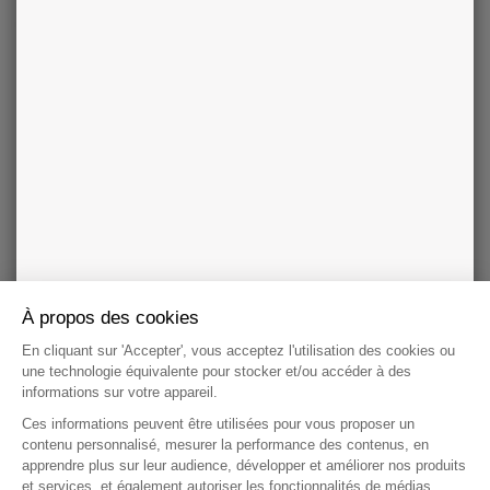
(3)
Je donne mon consentement exprès
pour recevoir des offres de
voyance par téléphone, email, SMS ou WhatsApp par la société
Telemaque et ses partenaires Cosmospace, Pluton Media, Cassiopée
et SBSR OnLine
En savoir plus sur les données personnelles
Je valide l'offre
This site is protected by reCAPTCHA and the Google
Privacy Policy
and
Terms
of Service
apply.
CONDITIONS DE L'OFFRE
À propos des cookies
En cliquant sur 'Accepter', vous acceptez l'utilisation des cookies ou
une technologie équivalente pour stocker et/ou accéder à des
VOYANCE : NOS RÉPONSES À VOS
informations sur votre appareil.
QUESTIONS
Ces informations peuvent être utilisées pour vous proposer un
contenu personnalisé, mesurer la performance des contenus, en
Quel état d’esprit adopter lors d’une consultation de
apprendre plus sur leur audience, développer et améliorer nos produits
voyance ?
et services, et également autoriser les fonctionnalités de médias