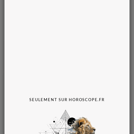
Rebecca
Spécialiste de l’amour
Tarologue, Numérologue, Médium, Voyant
Présentation vidéo
Rdv
Profil
Tchatter
Appeler
(
459
)
Médium Saphir
Mike
SEULEMENT SUR HOROSCOPE.FR
Conseiller en séduction
Tarologue, Numérologue, Médium, Voyant
Présentation vidéo