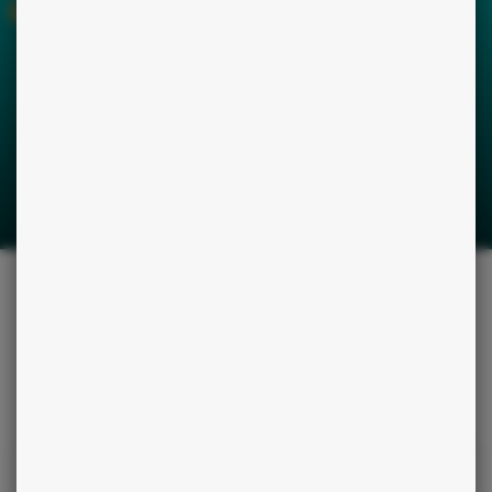
AVIS CLIENTS
Chavi
Wahou quelle belle consultation.Je suis ttes
surprise de tout ce que jai lu sabs dire quoi que ce
soit. Il donne des conseils en toute bienveillance et
sans complaisance. Merciiii🙏🙏🙏
NOS CONSEILS
POUR RÉUSSIR VOTRE SÉANCE DE
VOYANCE
Le besoin et la motivation.