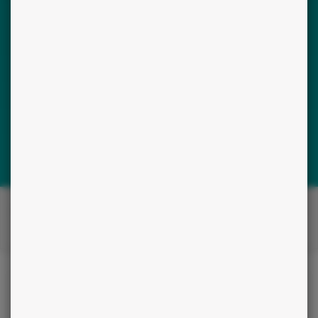
Par tchat
Par téléphone
Plus de filtres
+92%
de clients satisfaits
(
217
)
Médium Saphir