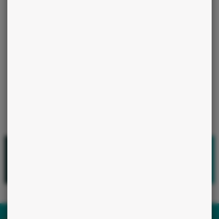
7/7j
Plus de
200 voyants professionnels
à votre écoute pour vous aider à prendre
la bonne décision
.
Voir plus de voyants
EFFACER MA RECHERCHE
Et si on en parlait ?
TOMMY
SPÉCIALISTE DE L’AMOUR
Tarologue, Numérologue, Voyant
5 messages
offerts à l'inscription