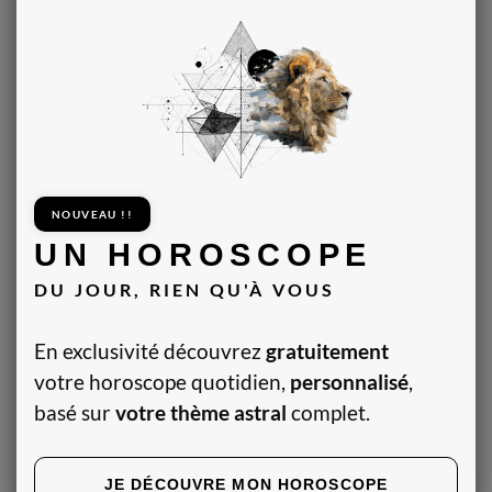
Amour et sexualité
Argent
Arts divinatoires
Astrologie
Bien-être
NOUVEAU !!
Carrière
UN HOROSCOPE
Famille
DU JOUR, RIEN QU'À VOUS
Horoscopes
En exclusivité découvrez
gratuitement
Intuition
votre horoscope quotidien,
personnalisé
,
basé sur
votre thème astral
complet.
Lifestyle
Tarot et Oracle
JE DÉCOUVRE MON HOROSCOPE