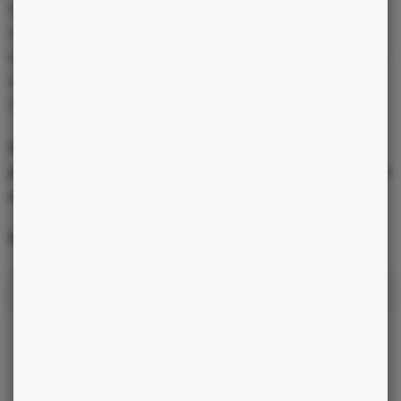
intuitive puissante et fertile. Il jouit d’une nature extrêmement
sensible et d’un jugement sûr. Très à l’écoute de l’autre, de ses
émotions, il détecte les facteurs déclenchant ou aggravant d’une
mauvaise ambiance ou d’un malaise. Il aime découvrir
l’esthétisme dans les comportements, les objets, les êtres.
Si le natif tend à la négativité, il devient athée et enclin à la
propagation d’écrits dangereux, il peut provoquer la dispute littéraire
et devenir un mauvais critique.
Pour connaître votre Ange Gardien, cliquez ici
!
LES CATÉGORIES
Actualités
Amitié