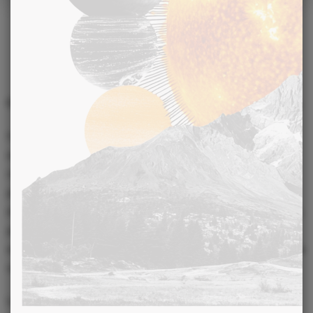
17 FÉVRIER 2012
L’ange gardien Jabamiah
Cet ange est l’expression de l’éternelle fécondité divine.
Il permet que chaque demande ou souhait soit entendu et
exhaussé. Il protège et soutient celui qui désire se régénérer et
rétablir en lui l’harmonie. Il aide à la régénération corporelle et
physique. Il accorde un don pour tout ce qui est surnaturel,
ésotérique. Il insuffle un goût pour les arts et la beauté : musique,
peinture, poésie. Il développe le discernement dans le domaine
esthétique. Il soutient dans le combat contre la sensiblerie ou une
nature trop impressionnable devant la manipulation.
Le natif est intuitif, émotif, esthète. Le natif possède une nature