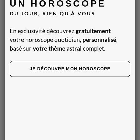
UN HOROSCOPE
Horoscope du jour de la balance
DU JOUR, RIEN QU'À VOUS
Horoscope du jour du scorpion
Horoscope du jour du sagittaire
En exclusivité découvrez
gratuitement
Horoscope du jour du capricorne
votre horoscope quotidien,
personnalisé
,
Horoscope du jour du verseau
basé sur
votre thème astral
complet.
Horoscope du jour des poissons
Horoscope de demain
JE DÉCOUVRE MON HOROSCOPE
Horoscope de la semaine
Horoscope du mois
Horoscope de l'année
2026
REJOIGNEZ-NOUS SUR
NOS APPLICATIONS