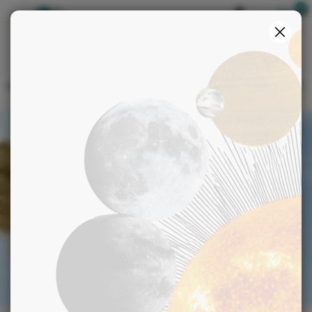
Boutique
S'identifier
>
>
>
Accueil
Blog
Arts divinatoires
L’ange gardien Jabamiah