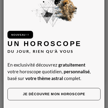
Astrologie
Bien-être
Carrière
NOUVEAU !!
Famille
UN HOROSCOPE
Horoscopes
DU JOUR, RIEN QU'À VOUS
Intuition
En exclusivité découvrez
gratuitement
Lifestyle
votre horoscope quotidien,
personnalisé
,
Tarot et Oracle
basé sur
votre thème astral
complet.
JE DÉCOUVRE MON HOROSCOPE