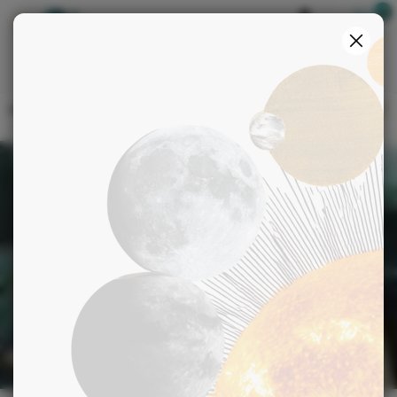
Boutique
S'identifier
>
>
>
Accueil
Blog
Bien-être
Les mystères du magnétisme dévoilés