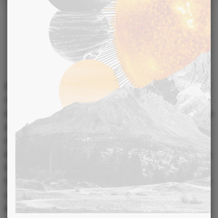
15 JUILLET 2009
Les mystères du magnétisme
dévoilés
Exploité depuis la nuit des temps, le magnétisme, véritable
médecine douce non conventionnelle, n’a eu de cesse
d’intriguer. Les scientifiques s’y sont longuement intéressés
et sa cote de popularité est exponentielle. Mais le
magnétisme, c’est quoi ? C’est tout simplement une
énergie, présente en chacun d’entre nous, qui permet à nos
fonctions vitales de mener à bien leurs missions. Encore
faut-il savoir utiliser cette énergie électromagnétique pour
nous soulager de différents maux. Et c’est là qu’intervient
le magnétiseur. Longtemps considéré comme un sorcier, le