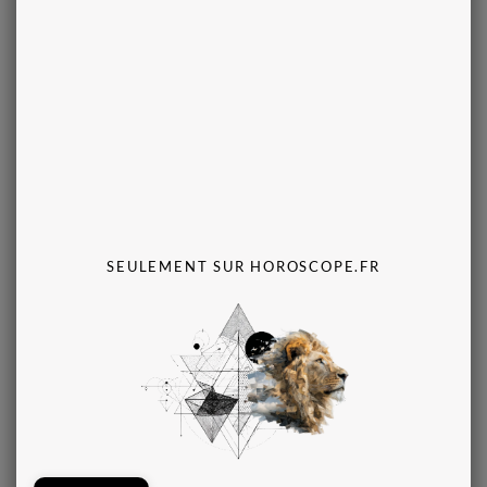
Amitié
Amour et sexualité
Argent
Arts divinatoires
Astrologie
Bien-être
SEULEMENT SUR HOROSCOPE.FR
Carrière
Famille
Horoscopes
Intuition
Lifestyle