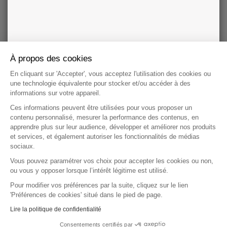
(4)
Les informations relatives à l’origine raciale ou ethnique, les opinions politiques,
philosophiques ou religieuses ou syndicales, ou relatives à la santé ou à la vie
sexuelle ou l’orientation sexuelles sont considérée comme des données
personnelles sensibles par les RGPD et la CNIL. Elles sont soumises à une
protection spéciale. Nous vous demandons votre accord exprès et non-équivoque.
Il s’agit de données facultatives que seul vous délivrez avec votre voyant ou dans le
À propos des cookies
cadre du service utilisé.
En cliquant sur 'Accepter', vous acceptez l'utilisation des cookies ou
une technologie équivalente pour stocker et/ou accéder à des
informations sur votre appareil.
Qui sommes-nous ?
Mentions légales
Ces informations peuvent être utilisées pour vous proposer un
Conditions Générales d'Utilisation et de Vente (CGUV)
contenu personnalisé, mesurer la performance des contenus, en
Charte sur la protection des données
Charte de déontologie
apprendre plus sur leur audience, développer et améliorer nos produits
Vos données personnelles
Préférences cookies
Contactez-nous
et services, et également autoriser les fonctionnalités de médias
sociaux.
Bloctel
Vous pouvez paramétrer vos choix pour accepter les cookies ou non,
ou vous y opposer lorsque l’intérêt légitime est utilisé.
© 2000 - 2026 TÉLÉMAQUE - Tous droits réservés -
Pour modifier vos préférences par la suite, cliquez sur le lien
www.horoscope.fr
'Préférences de cookies' situé dans le pied de page.
iHoroscope : appli d'horoscope et d'astrologie
Lire la politique de confidentialité
Consentements certifiés par