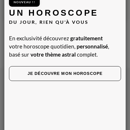
NOUVEAU !!
UN HOROSCOPE
Tarot et Oracle
DU JOUR, RIEN QU'À VOUS
En exclusivité découvrez
gratuitement
votre horoscope quotidien,
personnalisé
,
basé sur
votre thème astral
complet.
JE DÉCOUVRE MON HOROSCOPE
NOS HOROSCOPES
Horoscope du jour du bélier
Horoscope du jour du taureau
Horoscope du jour des gémeaux
Horoscope du jour du cancer