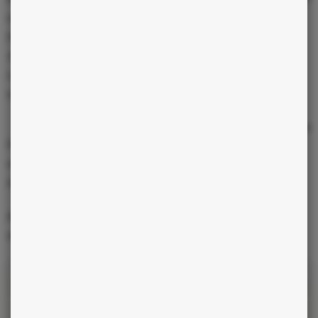
se sont tout trois vu confier une mission : celle de soigner autour
d’eux et de se mettre au service des autres, telles les icônes de
Jésus, avec une main tendue. Ces trois personnages ont un
rapport très étroit avec la spiritualité, pas au sens de religieux,
mais en terme d’esprit supérieur, de guide.
Propos recueillis par Emilie Bedos
Pour en savoir plus, procurez-vous le livre
« Secrets de
magnétiseurs »
, de Stéphane Allaeys, paru aux éditions
Anagramme et laissez nous vos impressions.
Alors, est-ce cette lecture vous a fait changer d’avis sur les
magnétiseurs?
LES CATÉGORIES
Actualités