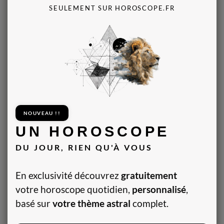
SEULEMENT SUR HOROSCOPE.FR
Amitié
Amour et sexualité
Argent
Arts divinatoires
Astrologie
NOUVEAU !!
Bien-être
UN HOROSCOPE
Carrière
DU JOUR, RIEN QU'À VOUS
Famille
En exclusivité découvrez
gratuitement
Horoscopes
votre horoscope quotidien,
personnalisé
,
Intuition
basé sur
votre thème astral
complet.
Lifestyle