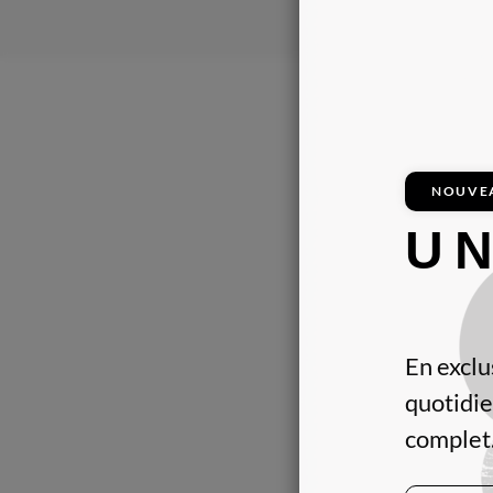
NOUVEA
U
En exclu
quotidie
complet