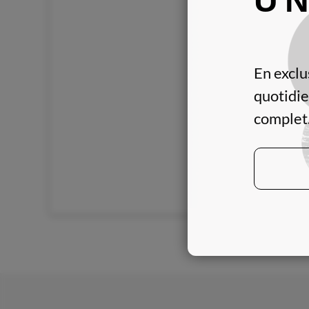
U
En exclu
quotidie
complet