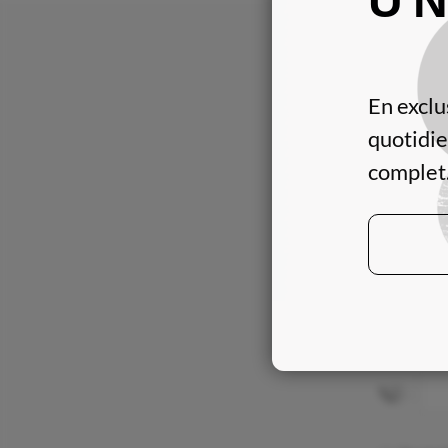
U
En exclu
quotidie
complet