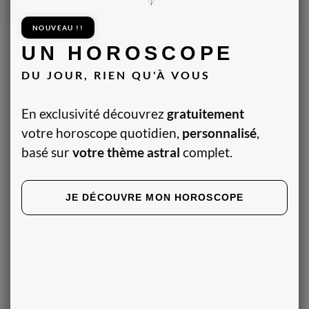
LES CATÉGORIES
NOUVEAU !!
Actualités
UN HOROSCOPE
Amitié
DU JOUR, RIEN QU'À VOUS
Amour et sexualité
En exclusivité découvrez
gratuitement
Argent
votre horoscope quotidien,
personnalisé
,
basé sur
votre thème astral
complet.
Arts divinatoires
Astrologie
JE DÉCOUVRE MON HOROSCOPE
Bien-être
Carrière
Famille
Horoscopes