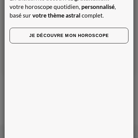
Carrière
votre horoscope quotidien,
personnalisé
,
basé sur
Famille
votre thème astral
complet.
Horoscopes
JE DÉCOUVRE MON HOROSCOPE
Intuition
Lifestyle
Tarot et Oracle