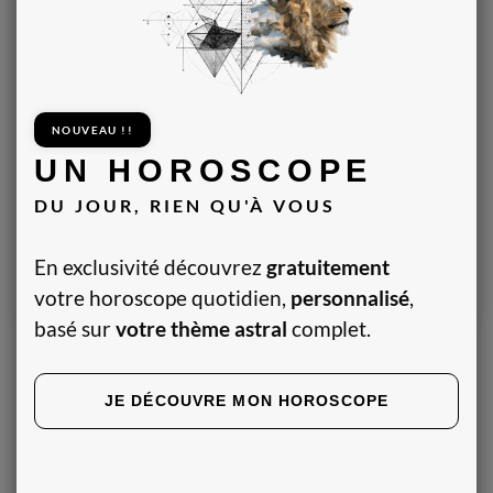
Bien-être
Carrière
Famille
NOUVEAU !!
Horoscopes
UN HOROSCOPE
Intuition
DU JOUR, RIEN QU'À VOUS
Lifestyle
En exclusivité découvrez
gratuitement
Tarot et Oracle
votre horoscope quotidien,
personnalisé
,
basé sur
votre thème astral
complet.
JE DÉCOUVRE MON HOROSCOPE