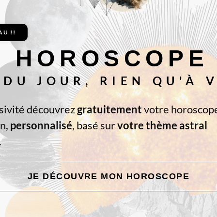
U !!
VOUS AIMEREZ AUSSI
N HOROSCOPE
DU JOUR, RIEN QU'À 
sivité découvrez
gratuitement
votre horoscop
n,
personnalisé
, basé sur
votre thème astral
.
trice ?
Prêt à vivre le grand amour ?
Quel est votre caractè
JE DÉCOUVRE MON HOROSCOPE