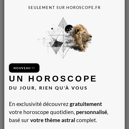
Actualités
SEULEMENT SUR HOROSCOPE.FR
Amitié
Amour et sexualité
Argent
Arts divinatoires
Astrologie
NOUVEAU !!
Bien-être
UN HOROSCOPE
Carrière
DU JOUR, RIEN QU'À VOUS
Famille
En exclusivité découvrez
gratuitement
Horoscopes
votre horoscope quotidien,
personnalisé
,
basé sur
votre thème astral
complet.
Intuition