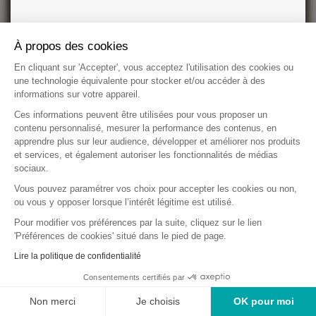
À propos des cookies
En cliquant sur 'Accepter', vous acceptez l'utilisation des cookies ou
ACTUALITÉS
une technologie équivalente pour stocker et/ou accéder à des
informations sur votre appareil.
25 OCTOBRE 2025
Ces informations peuvent être utilisées pour vous proposer un
25 octobre : Aujourd’hui, les mots peuvent tout changer,
contenu personnalisé, mesurer la performance des contenus, en
si vous parlez vrai
apprendre plus sur leur audience, développer et améliorer nos produits
Ce samedi, les mots comptent plus que d’habitude. Une discussion
et services, et également autoriser les fonctionnalités de médias
peut tout apaiser, tout éclairer, ou tout réparer — à condition qu’elle
sociaux.
vienne du cœur. Sous le Soleil en Scorpion et la Lune en Capricorne,
Vous pouvez paramétrer vos choix pour accepter les cookies ou non,
l’univers vous invite à dire
Lire la suite
ou vous y opposer lorsque l’intérêt légitime est utilisé.
Pour modifier vos préférences par la suite, cliquez sur le lien
'Préférences de cookies' situé dans le pied de page.
Lire la politique de confidentialité
Consentements certifiés par
Non merci
Je choisis
OK pour moi
Voyance
HOROSCOPES
TAROTS
ASTROLOGIE
BOUTIQUE