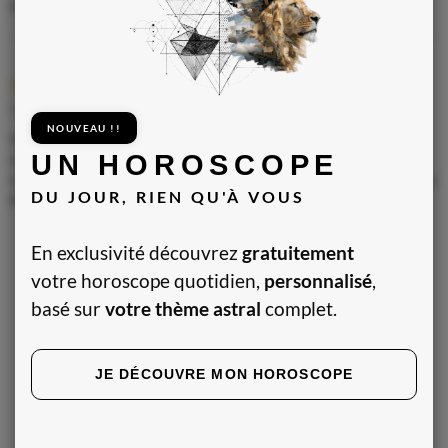
en question s'avère bénéfique. Évitez toute précipitation.
Votre bien-être
Capricorne
NOUVEAU !!
Votre énergie vacille, surtout en milieu de semaine. Il est
UN HOROSCOPE
crucial d'adopter un rythme plus modéré pour ne pas vous
surmener. Tout comme Mercure en Cancer, réfléchissez à votre
DU JOUR, RIEN QU'À VOUS
équilibre.
CONSULTER UN AUTRE SIGNE
En exclusivité découvrez
gratuitement
votre horoscope quotidien,
personnalisé
,
Horoscope suivant
basé sur
votre thème astral
complet.
JE DÉCOUVRE MON HOROSCOPE