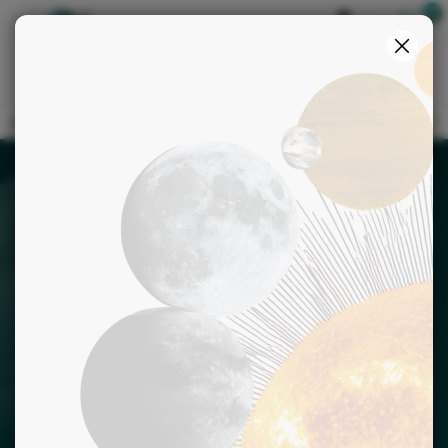
Boutique
S'identifier
>
>
>
Accueil
Horoscopes
Horoscope de la semaine
Capricorne
HOROSCOPE DE LA SEMAINE
CAPRICORNE
3 août au 9 août
50
%
Aujourd'hui
70
%
Demain
Après-
40
%
demain
42
%
Semaine
50
%
Mois