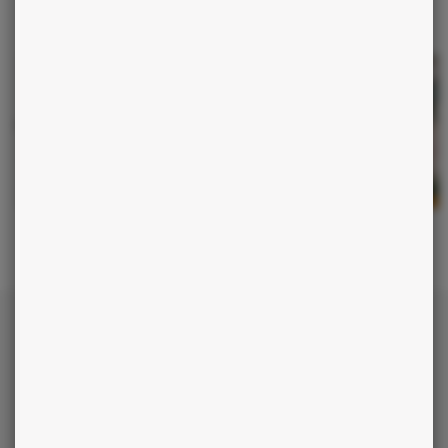
AUSSI
La kybomancie
L’astrologie du monde
Chaque matin,
recevez votre horoscope
personnalisé !