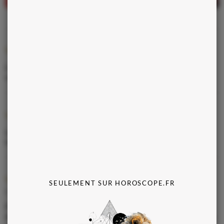
Vous aimez
La force tranquille du Taureau apporte stabilité et confort à
votre fort tempérament terrestre.
Vous fuyez
Les Lion, avec leur nature flamboyante et impulsive, peuvent
heurter votre pragmatisme et votre sens de la responsabilité.
Votre job
SEULEMENT SUR HOROSCOPE.FR
Capricorne
Profitez de la semaine pour réévaluer vos plans de carrière.
Avec l'influence de la Lune en sextile avec Saturne, une remise