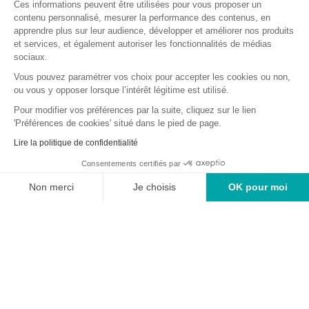
procédures mises en place sur la gestion de vos données
Ces informations peuvent être utilisées pour vous proposer un
personnelles et financières afin de garantir votre sécurité
contenu personnalisé, mesurer la performance des contenus, en
apprendre plus sur leur audience, développer et améliorer nos produits
LIBRE ARBITRE ET CONFIDENTIALITÉ
et services, et également autoriser les fonctionnalités de médias
sociaux.
Vous pouvez paramétrer vos choix pour accepter les cookies ou non,
ou vous y opposer lorsque l’intérêt légitime est utilisé.
Nos voyants s’engagent par écrit à respecter les règles de
confidentialité pour ne pas porter atteinte à votre vie privée
Pour modifier vos préférences par la suite, cliquez sur le lien
et à respecter le libre arbitre des consultants.
'Préférences de cookies' situé dans le pied de page.
Lire la politique de confidentialité
Consentements certifiés par
Nos experts en voyance, astrologues, tarologues,
numérologues, médiums, vous attendent avec ou sans
Non merci
Je choisis
OK pour moi
Voyance
HOROSCOPES
TAROTS
ASTROLOGIE
BOUTIQUE
rendez-vous par téléphone de 7h à 3h du matin.
Plateforme de Gestion du Consentement : Personnalisez vos O
Axeptio consent
Notre plateforme vous permet d'adapter et de gérer vos paramètr
(1)
+33 4 23 09 12 53
(1)
L'accès à cette offre commerciale proposée par notre partenaire est soumis aux
conditions suivantes : 10 minutes de voyance au tarif spécial de 15EUR TTC,
voyance privée. Offre valable dans la limite des 10 premières minutes, après