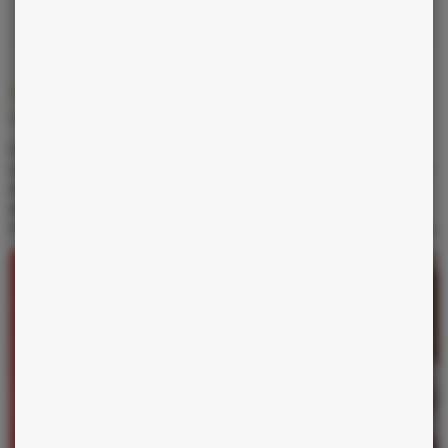
Vos amours
Capricorne
Les moments d'intimité se font plus ou moins intenses, les
couples devront redoubler d'écoute. Pour les célibataires, une
intrigue amoureuse de proximité pourrait bien se profiler.
Attention toutefois à ne pas vous laisser déstabiliser par
l'intensité de vos propres sentiments, Mars étant en Gémeaux.
La voyance comme jamais,
partez à la découverte de votre
avenir
.
moins de
0,20 €/min*
J'en profite !
* offre soumise à conditions