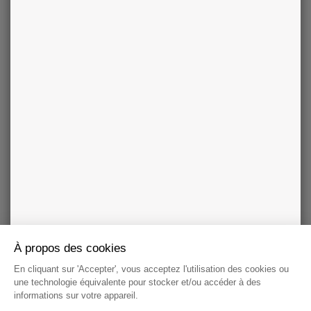
NOS MODES DE PAIEMENTS
CHARTE DE DÉONTOLOGIE
Notre cabinet de voyance a été le premier à mettre en place
une charte de déontologie devenue une référence reconnue
et reprise dans le monde de la voyance et des arts
divinatoires.
PROTECTION DE VOS DONNÉES
À propos des cookies
En cliquant sur 'Accepter', vous acceptez l'utilisation des cookies ou
une technologie équivalente pour stocker et/ou accéder à des
informations sur votre appareil.
Nous nous engageons à suivre des règles très strictes et les